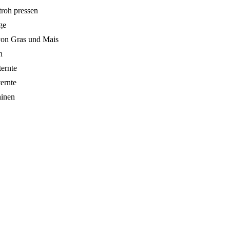
roh pressen
ge
von Gras und Mais
n
ernte
ernte
hinen