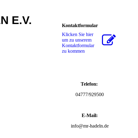
N E.V.
Kontaktformular
Klicken Sie hier
um zu unserem
Kon­takt­for­mu­lar
zu kommen
Telefon:
04777/929500
E-Mail:
info@mr-hadeln.de