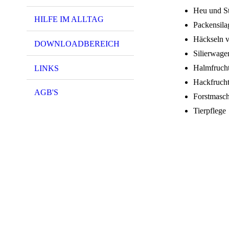
Heu und St
HILFE IM ALLTAG
Packensila
Häckseln 
DOWNLOADBEREICH
Silierwage
Halmfrucht
LINKS
Hackfrucht
AGB'S
Forstmasc
Tierpflege