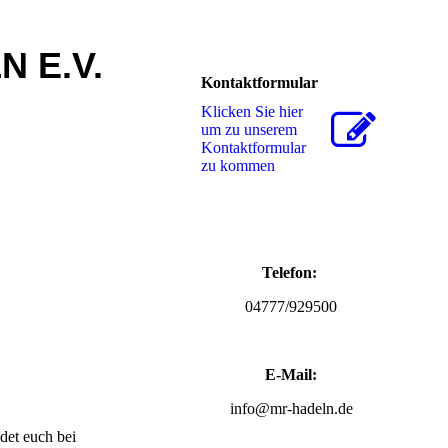
N E.V.
Kontaktformular
Klicken Sie hier
um zu unserem
Kon­takt­for­mu­lar
zu kommen
Telefon:
04777/929500
E-Mail:
info@mr-hadeln.de
det euch bei